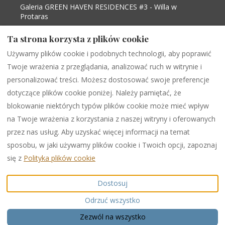
Galeria GREEN HAVEN RESIDENCES #3 - Willa w
Protaras
Gallery Protaras View #6 - Fig tree bay- Central
Ta strona korzysta z plików cookie
Protaras - Vacation Home in Protaras
Gallery Protaras View #9 - Fig tree bay- Central
Używamy plików cookie i podobnych technologii, aby poprawić
Protaras - Vacation Home in Protaras
Twoje wrażenia z przeglądania, analizować ruch w witrynie i
Gallery Protaras View 2 - Fig tree Bay Central
personalizować treści. Możesz dostosować swoje preferencje
Protaras - Villa in Paralimni
dotyczące plików cookie poniżej. Należy pamiętać, że
blokowanie niektórych typów plików cookie może mieć wpływ
na Twoje wrażenia z korzystania z naszej witryny i oferowanych
Polish
EUR
+35799538599
przez nas usług. Aby uzyskać więcej informacji na temat
sposobu, w jaki używamy plików cookie i Twoich opcji, zapoznaj
284 Protaras -Cape Greco
©
2026
PURPLE LUXURY
się z
Polityka plików cookie
Avenue, Shop 1,
RENTAL
Wszelkie prawa
PARALIMNI, Famagusta,
zastrzeżone
Dostosuj
Cypr 5296
.
Adres e-mail
:
Odrzuć wszystko
info@purpleinternational.e
u
Zezwól na wszystko