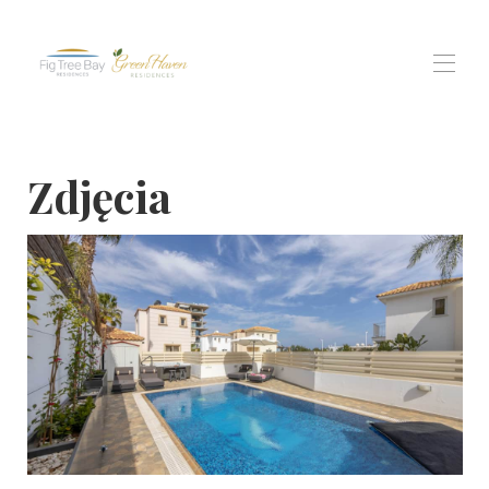
Home
Zdjęcia
All properties
▾
rezydencja w zatoce figowej
Rezydencje Green Haven
Widoki Protaras dla mieszkańców
Doświadczenie
▾
Contact us