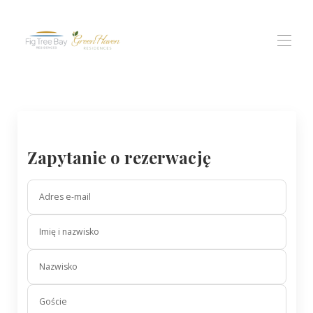
Home
All properties
▾
rezydencja w zatoce figowej
Rezydencje Green Haven
Zapytanie o rezerwację
Widoki Protaras dla mieszkańców
Doświadczenie
▾
Contact us
Adres e-mail
Imię i nazwisko
Nazwisko
Goście