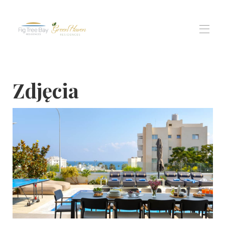
Home
Zdjęcia
All properties
▾
rezydencja w zatoce figowej
Rezydencje Green Haven
Widoki Protaras dla mieszkańców
Doświadczenie
▾
Contact us