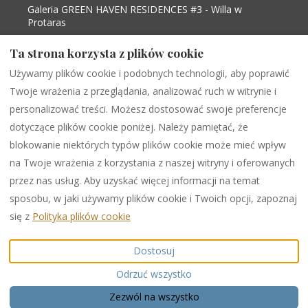
Galeria GREEN HAVEN RESIDENCES #3 - Willa w
Protaras
Gallery Protaras View #6 - Fig tree bay- Central
Ta strona korzysta z plików cookie
Protaras - Vacation Home in Protaras
Gallery Protaras View #9 - Fig tree bay- Central
Używamy plików cookie i podobnych technologii, aby poprawić
Protaras - Vacation Home in Protaras
Twoje wrażenia z przeglądania, analizować ruch w witrynie i
Gallery Protaras View 2 - Fig tree Bay Central
personalizować treści. Możesz dostosować swoje preferencje
Protaras - Villa in Paralimni
dotyczące plików cookie poniżej. Należy pamiętać, że
blokowanie niektórych typów plików cookie może mieć wpływ
na Twoje wrażenia z korzystania z naszej witryny i oferowanych
Polish
EUR
+35799538599
przez nas usług. Aby uzyskać więcej informacji na temat
sposobu, w jaki używamy plików cookie i Twoich opcji, zapoznaj
284 Protaras -Cape Greco
©
2026
PURPLE LUXURY
się z
Polityka plików cookie
Avenue, Shop 1,
RENTAL
Wszelkie prawa
PARALIMNI, Famagusta,
zastrzeżone
Dostosuj
Cypr 5296
.
Adres e-mail
:
Odrzuć wszystko
info@purpleinternational.e
u
Zezwól na wszystko