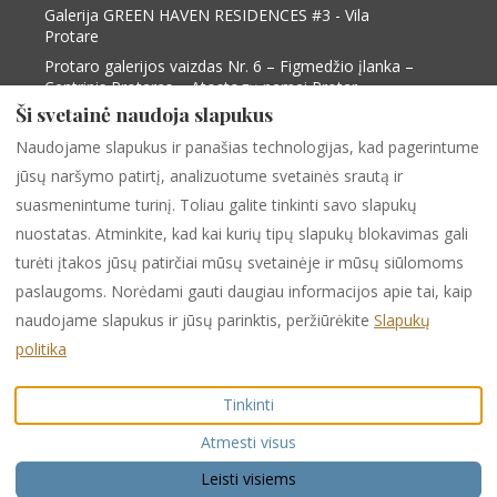
Galerija GREEN HAVEN RESIDENCES #3 - Vila
Protare
Protaro galerijos vaizdas Nr. 6 – Figmedžio įlanka –
Centrinis Protaras – Atostogų namai Protar...
Ši svetainė naudoja slapukus
Protaro galerijos vaizdas Nr. 9 – Figmedžio įlanka –
Centrinis Protaras – Atostogų namai Protar...
Naudojame slapukus ir panašias technologijas, kad pagerintume
Protaro vilos, vaizdas 2, „Protaras View 2“ – „Fig
jūsų naršymo patirtį, analizuotume svetainės srautą ir
tree Bay Central Protaras“ – „Paralimni“ vil...
suasmenintume turinį. Toliau galite tinkinti savo slapukų
nuostatas. Atminkite, kad kai kurių tipų slapukų blokavimas gali
turėti įtakos jūsų patirčiai mūsų svetainėje ir mūsų siūlomoms
Lietuva
EUR
+35799538599
paslaugoms. Norėdami gauti daugiau informacijos apie tai, kaip
naudojame slapukus ir jūsų parinktis, peržiūrėkite
Slapukų
284 Protaras -Cape Greco
©
2026
PURPLE LUXURY
politika
Avenue, Shop 1,
RENTAL
Visos teisės
PARALIMNI, Famagusta,
saugomos
Tinkinti
Kipras 5296
.
Elektroninis paštas
:
Atmesti visus
info@purpleinternational.e
u
Leisti visiems