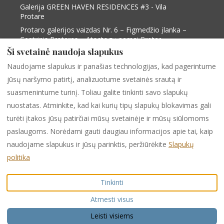
Galerija GREEN HAVEN RESIDENCES #3 - Vila
Protare
Protaro galerijos vaizdas Nr. 6 – Figmedžio įlanka –
Centrinis Protaras – Atostogų namai Protar...
Ši svetainė naudoja slapukus
Protaro galerijos vaizdas Nr. 9 – Figmedžio įlanka –
Centrinis Protaras – Atostogų namai Protar...
Naudojame slapukus ir panašias technologijas, kad pagerintume
Protaro vilos, vaizdas 2, „Protaras View 2“ – „Fig
jūsų naršymo patirtį, analizuotume svetainės srautą ir
tree Bay Central Protaras“ – „Paralimni“ vil...
suasmenintume turinį. Toliau galite tinkinti savo slapukų
nuostatas. Atminkite, kad kai kurių tipų slapukų blokavimas gali
turėti įtakos jūsų patirčiai mūsų svetainėje ir mūsų siūlomoms
Lietuva
EUR
+35799538599
paslaugoms. Norėdami gauti daugiau informacijos apie tai, kaip
naudojame slapukus ir jūsų parinktis, peržiūrėkite
Slapukų
284 Protaras -Cape Greco
©
2026
PURPLE LUXURY
politika
Avenue, Shop 1,
RENTAL
Visos teisės
PARALIMNI, Famagusta,
saugomos
Tinkinti
Kipras 5296
.
Elektroninis paštas
:
Atmesti visus
info@purpleinternational.e
u
Leisti visiems