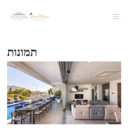
בית
תמונות
▾
כל הנכסים
מגורים של מפרץ תאנה טרי
גרין הייבן רזידנסס
תושבי נוף פרוטאראס
▾
חוויות
צור קשר