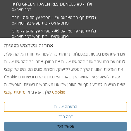
גלריה GREEN HAVEN RESIDENCES #3 - וילה
בפרוטאראס
גלריית נוף פרוטאראס #6 - מפרץ עץ התאנה - מרכז
פרוטאראס - בית נופש בפרוטאראס
גלריית נוף פרוטאראס #9 - מפרץ עץ התאנה - מרכז
פרוטאראס - בית נופש בפרוטאראס
גלריית נוף פרוטאראס 2 - מפרץ תאנה טרי מרכז פרוטאראס
אתר זה משתמש בעוגיות
- וילה בפאראלימני
אנו משתמשים בעוגיות ובטכנולוגיות דומות כדי לשפר את חווית הגלישה שלך,
לנתח את התנועה לאתר ולהתאים אישית את התוכן. אתה יכול להתאים אישית
את העדפות העוגיות שלך למטה. לידיעתך, חסימת סוגים מסוימים של קובצי
+35799538599
EUR
עִברִית
Cookie עשויה להשפיע על החוויה שלך באתר האינטרנט שלנו ובשירותים
שאנו מציעים. למידע נוסף על האופן שבו אנו משתמשים בעוגיות והאפשרויות
284 Protaras -Cape Greco
©
2026
PURPLE LUXURY
מדיניות קובצי Cookie
שלך, אנא בדוק
כל הזכויות שמורות
RENTAL
Avenue, Shop 1,
PARALIMNI, Famagusta,
התאמה אישית
Cyprus 5296
.
:
אימייל
דחה הכל
info@purpleinternational.e
u
אפשר הכל