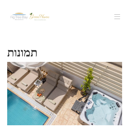
בית
תמונות
▾
כל הנכסים
מגורים של מפרץ תאנה טרי
גרין הייבן רזידנסס
תושבי נוף פרוטאראס
▾
חוויות
צור קשר