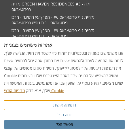
גלריה GREEN HAVEN RESIDENCES #3 - וילה
בפרוטאראס
גלריית נוף פרוטאראס #6 - מפרץ עץ התאנה - מרכז
פרוטאראס - בית נופש בפרוטאראס
גלריית נוף פרוטאראס #9 - מפרץ עץ התאנה - מרכז
פרוטאראס - בית נופש בפרוטאראס
גלריית נוף פרוטאראס 2 - מפרץ תאנה טרי מרכז פרוטאראס
אתר זה משתמש בעוגיות
- וילה בפאראלימני
אנו משתמשים בעוגיות ובטכנולוגיות דומות כדי לשפר את חווית הגלישה שלך,
לנתח את התנועה לאתר ולהתאים אישית את התוכן. אתה יכול להתאים אישית
את העדפות העוגיות שלך למטה. לידיעתך, חסימת סוגים מסוימים של קובצי
+35799538599
EUR
עִברִית
Cookie עשויה להשפיע על החוויה שלך באתר האינטרנט שלנו ובשירותים
שאנו מציעים. למידע נוסף על האופן שבו אנו משתמשים בעוגיות והאפשרויות
284 Protaras -Cape Greco
©
2026
PURPLE LUXURY
מדיניות קובצי Cookie
שלך, אנא בדוק
כל הזכויות שמורות
RENTAL
Avenue, Shop 1,
PARALIMNI, Famagusta,
התאמה אישית
Cyprus 5296
.
:
אימייל
דחה הכל
info@purpleinternational.e
u
אפשר הכל