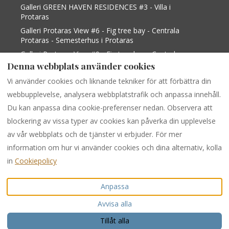
Galleri GREEN HAVEN RESIDENCES #3 - Villa i
Protaras
Galleri Protaras View #6 - Fig tree bay - Centrala
Protaras - Semesterhus i Protaras
Galleri Protaras View #9 - Fig tree bay - Centrala
Protaras - Semesterhus i Protaras
Denna webbplats använder cookies
Galleri Protaras View 2 - Fig Tree Bay Central
Vi använder cookies och liknande tekniker för att förbättra din
Protaras - Villa i Paralimni
webbupplevelse, analysera webbplatstrafik och anpassa innehåll.
Du kan anpassa dina cookie-preferenser nedan. Observera att
blockering av vissa typer av cookies kan påverka din upplevelse
Swedish
EUR
+35799538599
av vår webbplats och de tjänster vi erbjuder. För mer
information om hur vi använder cookies och dina alternativ, kolla
284 Protaras -Cape Greco
©
2026
PURPLE LUXURY
in
Cookiepolicy
Avenue, Shop 1,
RENTAL
Alla rättigheter
PARALIMNI, Famagusta,
förbehålls
Anpassa
Cypern 5296
.
E-post
:
Avvisa alla
info@purpleinternational.e
u
Tillåt alla