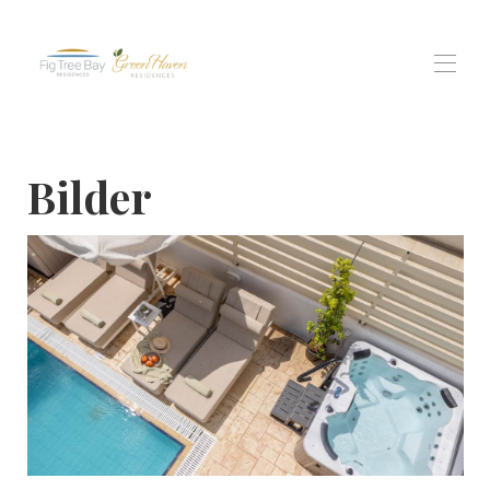
Start
Bilder
Samtliga fastigheter
▾
Fig Tree Bay-bostaden
Green Haven Residences
Protaras Views Invånare
Erfarenheter
▾
Kontakta oss