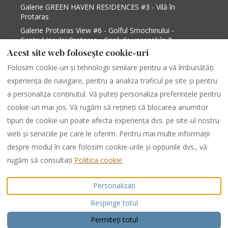
Galerie GREEN HAVEN RESIDENCES #3 - Vilă în
Protaras
Galerie Protaras View #6 - Golful Smochinului -
Centrul Insulei Protaras - Casă de vacanță în P...
Acest site web folosește cookie-uri
Galerie Protaras View #9 - Golful Smochinului -
Centrul Insulei Protaras - Casă de vacanță în P...
Folosim cookie-uri și tehnologii similare pentru a vă îmbunătăți
Galerie Protaras View 2 - Golful Figului, centrul
experiența de navigare, pentru a analiza traficul pe site și pentru
orașului Protaras - Vilă în Paralimni
a personaliza conținutul. Vă puteți personaliza preferințele pentru
cookie-uri mai jos. Vă rugăm să rețineți că blocarea anumitor
tipuri de cookie-uri poate afecta experiența dvs. pe site-ul nostru
Romanian
EUR
+35799538599
web și serviciile pe care le oferim. Pentru mai multe informații
despre modul în care folosim cookie-urile și opțiunile dvs., vă
284 Protaras -Cape Greco
©
2026
PURPLE LUXURY
rugăm să consultați
Politica cookie
Avenue, Shop 1,
RENTAL
Toate drepturile
PARALIMNI, Famagusta,
rezervate
Personalizați
Cipru 5296
.
Email
:
Respinge totul
info@purpleinternational.e
u
Permiteți totul