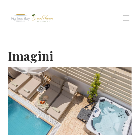
Acasă
Imagini
Toate proprietatile
▾
reședința Fig Tree Bay
Green Haven Residences
Locuitorii din Protaras Views
Experiențe
▾
Contactati-ne