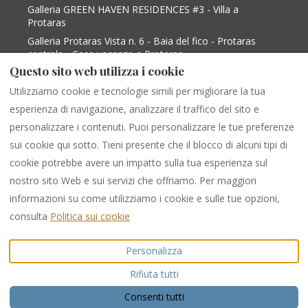
Galleria GREEN HAVEN RESIDENCES #3 - Villa a
Protaras
Galleria Protaras Vista n. 6 - Baia del fico - Protaras
centrale - Casa vacanze a Protaras
Questo sito web utilizza i cookie
Galleria Protaras Vista n. 9 - Baia del Figo -
Protaras Centrale - Casa vacanze a Protaras
Utilizziamo cookie e tecnologie simili per migliorare la tua
Galleria Protaras Vista 2 - Baia del fico Protaras
esperienza di navigazione, analizzare il traffico del sito e
centrale - Villa in Paralimni
personalizzare i contenuti. Puoi personalizzare le tue preferenze
sui cookie qui sotto. Tieni presente che il blocco di alcuni tipi di
cookie potrebbe avere un impatto sulla tua esperienza sul
Italiano
EUR
+35799538599
nostro sito Web e sui servizi che offriamo. Per maggiori
informazioni su come utilizziamo i cookie e sulle tue opzioni,
284 Protaras -Cape Greco
©
2026
PURPLE LUXURY
consulta
Politica sui cookie
Avenue, Shop 1,
RENTAL
Tutti i diritti
PARALIMNI, Famagusta,
riservati
Personalizza
Cipro 5296
.
Email
:
Rifiuta tutti
info@purpleinternational.e
u
Consenti tutti