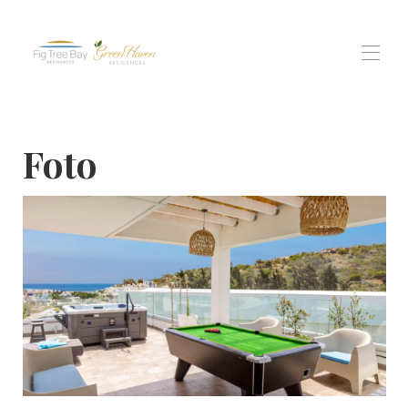
Home
Foto
Tutte le proprietà
▾
residenza di Fig Tree Bay
Residenze Green Haven
Residenti di Protaras Views
Esperienze
▾
Contattaci