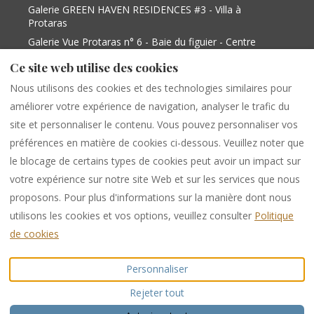
Galerie GREEN HAVEN RESIDENCES #3 - Villa à
Protaras
Galerie Vue Protaras n° 6 - Baie du figuier - Centre
de Protaras - Maison de vacances à Protara...
Ce site web utilise des cookies
Galerie Vue Protaras n°9 - Baie du Fig Tree -
Centre de Protaras - Maison de vacances à
Nous utilisons des cookies et des technologies similaires pour
Protara...
améliorer votre expérience de navigation, analyser le trafic du
Galerie Protaras Vue 2 - Baie du Figuier Centre de
site et personnaliser le contenu. Vous pouvez personnaliser vos
Protaras - Villa à Paralimni
préférences en matière de cookies ci-dessous. Veuillez noter que
le blocage de certains types de cookies peut avoir un impact sur
votre expérience sur notre site Web et sur les services que nous
Français
EUR
+35799538599
proposons. Pour plus d'informations sur la manière dont nous
utilisons les cookies et vos options, veuillez consulter
Politique
284 Protaras -Cape Greco
©
2026
PURPLE LUXURY
de cookies
Avenue, Shop 1,
RENTAL
Tous droits
PARALIMNI, Famagusta,
réservés
Personnaliser
Chypre 5296
.
E-mail
:
Rejeter tout
info@purpleinternational.e
u