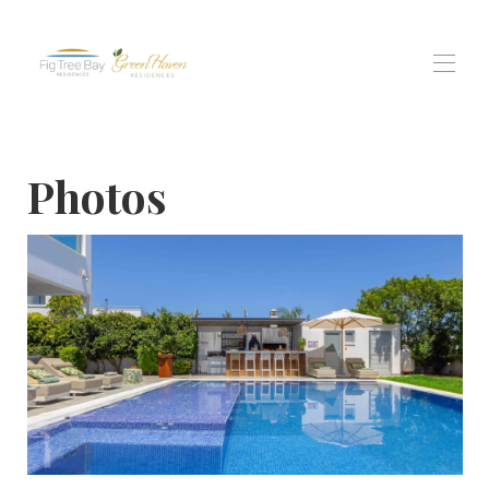
Accueil
Photos
Toutes les propriétés
▾
résidence de la baie du figuier
Résidences Green Haven
Vues des résidents de Protaras
Expériences
▾
Contactez-nous